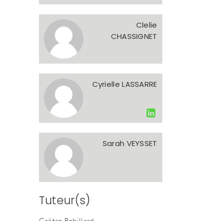
Clelie
CHASSIGNET
Cyrielle LASSARRE
Sarah VEYSSET
Tuteur(s)
Gaëtan Robillard