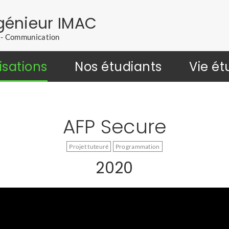
génieur IMAC
l - Communication
isations
Nos étudiants
Vie ét
AFP Secure
Projet tuteuré
Programmation
2020