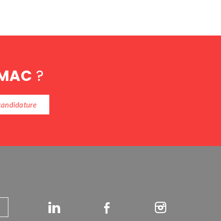
IMAC
?
candidature